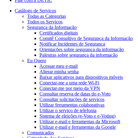
Fale com a DETIC
Catálogo de Serviços
Todas as Categorias
Todos os Serviços
Segurança da Informação
Certificados digitais
Comitê Consultivo de Segurança da Informação
Notificar Incidentes de Segurança
Orientações sobre segurança da informação
Palestras sobre segurança da informação
Eu Quero
Acessar meu e-mail
Alterar minha senha
Baixar aplicativos para dispositivos móveis
Conectar-me a uma rede Wi-Fi
Conectar-me por meio da VPN
Consultar reserva de datas do e-Voto
Consultar solicitações de serviços
Utilizar ferramentas colaborativas
Utilizar o serviço de telefonia
Sistema de eleições (e-Voto e e-Voting)
Utilizar e-mail e ferramentas da Microsoft
Utilizar e-mail e ferramentas da Google
Comunicados