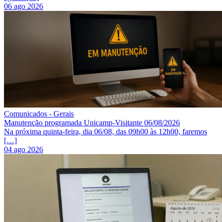
06 ago 2026
Comunicados - Gerais
Manutenção programada Unicamp-Visitante 06/08/2026
Na próxima quinta-feira, dia 06/08, das 09h00 às 12h00, faremos
[…]
04 ago 2026