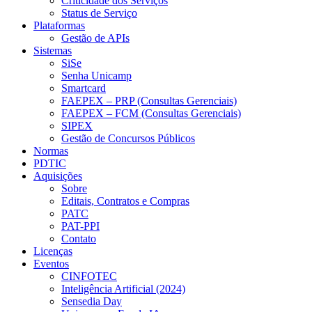
Criticidade dos Serviços
Status de Serviço
Plataformas
Gestão de APIs
Sistemas
SiSe
Senha Unicamp
Smartcard
FAEPEX – PRP (Consultas Gerenciais)
FAEPEX – FCM (Consultas Gerenciais)
SIPEX
Gestão de Concursos Públicos
Normas
PDTIC
Aquisições
Sobre
Editais, Contratos e Compras
PATC
PAT-PPI
Contato
Licenças
Eventos
CINFOTEC
Inteligência Artificial (2024)
Sensedia Day