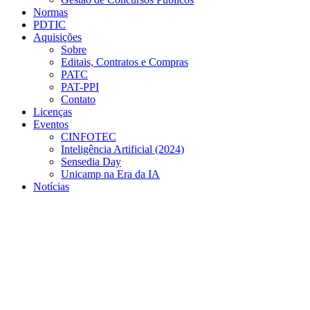
Normas
PDTIC
Aquisições
Sobre
Editais, Contratos e Compras
PATC
PAT-PPI
Contato
Licenças
Eventos
CINFOTEC
Inteligência Artificial (2024)
Sensedia Day
Unicamp na Era da IA
Notícias
Menu