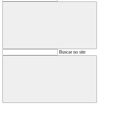
Buscar
Buscar no site
Buscar
Aumentar fonte