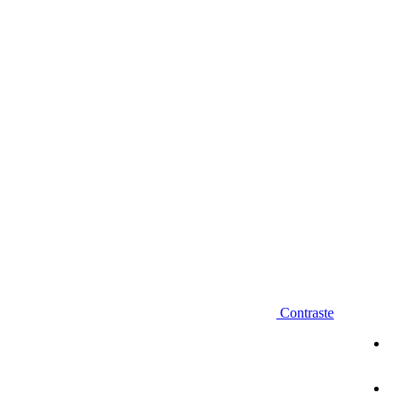
Diminuir fonte
Contraste