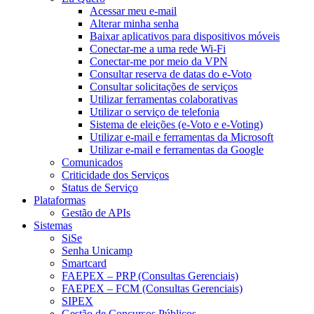
Acessar meu e-mail
Alterar minha senha
Baixar aplicativos para dispositivos móveis
Conectar-me a uma rede Wi-Fi
Conectar-me por meio da VPN
Consultar reserva de datas do e-Voto
Consultar solicitações de serviços
Utilizar ferramentas colaborativas
Utilizar o serviço de telefonia
Sistema de eleições (e-Voto e e-Voting)
Utilizar e-mail e ferramentas da Microsoft
Utilizar e-mail e ferramentas da Google
Comunicados
Criticidade dos Serviços
Status de Serviço
Plataformas
Gestão de APIs
Sistemas
SiSe
Senha Unicamp
Smartcard
FAEPEX – PRP (Consultas Gerenciais)
FAEPEX – FCM (Consultas Gerenciais)
SIPEX
Gestão de Concursos Públicos