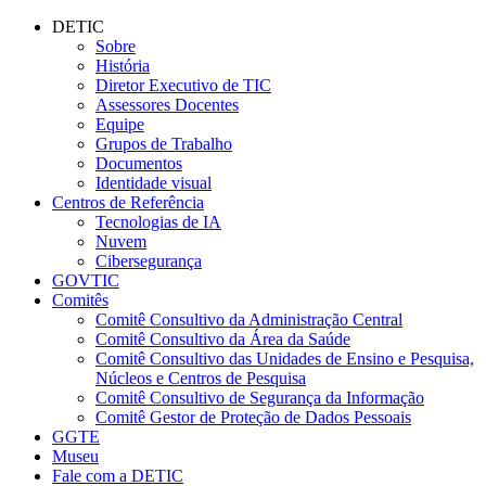
Conteúdo principal
Menu principal
Rodapé
DETIC
Sobre
História
Diretor Executivo de TIC
Assessores Docentes
Equipe
Grupos de Trabalho
Documentos
Identidade visual
Centros de Referência
Tecnologias de IA
Nuvem
Cibersegurança
GOVTIC
Comitês
Comitê Consultivo da Administração Central
Comitê Consultivo da Área da Saúde
Comitê Consultivo das Unidades de Ensino e Pesquisa,
Núcleos e Centros de Pesquisa
Comitê Consultivo de Segurança da Informação
Comitê Gestor de Proteção de Dados Pessoais
GGTE
Museu
Fale com a DETIC