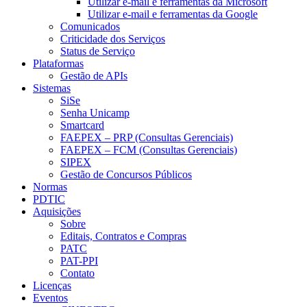
Utilizar e-mail e ferramentas da Microsoft
Utilizar e-mail e ferramentas da Google
Comunicados
Criticidade dos Serviços
Status de Serviço
Plataformas
Gestão de APIs
Sistemas
SiSe
Senha Unicamp
Smartcard
FAEPEX – PRP (Consultas Gerenciais)
FAEPEX – FCM (Consultas Gerenciais)
SIPEX
Gestão de Concursos Públicos
Normas
PDTIC
Aquisições
Sobre
Editais, Contratos e Compras
PATC
PAT-PPI
Contato
Licenças
Eventos