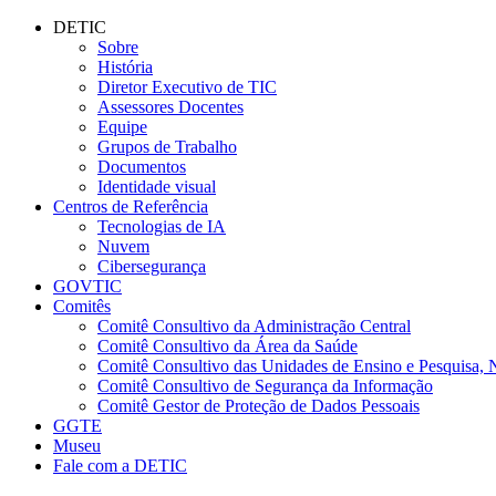
Conteúdo principal
Menu principal
Rodapé
DETIC
Sobre
História
Diretor Executivo de TIC
Assessores Docentes
Equipe
Grupos de Trabalho
Documentos
Identidade visual
Centros de Referência
Tecnologias de IA
Nuvem
Cibersegurança
GOVTIC
Comitês
Comitê Consultivo da Administração Central
Comitê Consultivo da Área da Saúde
Comitê Consultivo das Unidades de Ensino e Pesquisa, 
Comitê Consultivo de Segurança da Informação
Comitê Gestor de Proteção de Dados Pessoais
GGTE
Museu
Fale com a DETIC