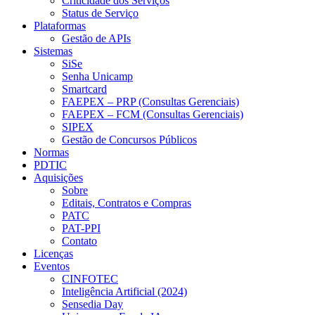
Criticidade dos Serviços
Status de Serviço
Plataformas
Gestão de APIs
Sistemas
SiSe
Senha Unicamp
Smartcard
FAEPEX – PRP (Consultas Gerenciais)
FAEPEX – FCM (Consultas Gerenciais)
SIPEX
Gestão de Concursos Públicos
Normas
PDTIC
Aquisições
Sobre
Editais, Contratos e Compras
PATC
PAT-PPI
Contato
Licenças
Eventos
CINFOTEC
Inteligência Artificial (2024)
Sensedia Day