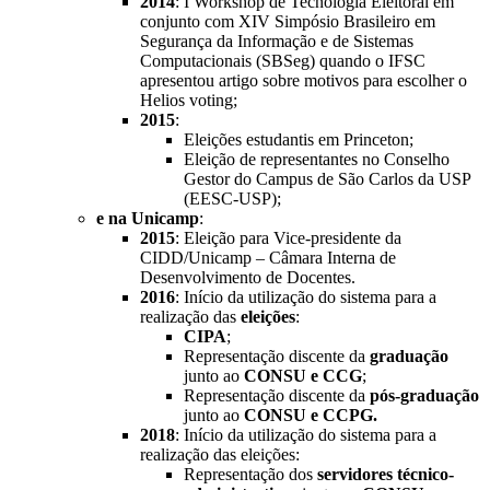
2014
: I Workshop de Tecnologia Eleitoral em
conjunto com XIV Simpósio Brasileiro em
Segurança da Informação e de Sistemas
Computacionais (SBSeg) quando o IFSC
apresentou artigo sobre motivos para escolher o
Helios voting;
2015
:
Eleições estudantis em Princeton;
Eleição de representantes no Conselho
Gestor do Campus de São Carlos da USP
(EESC-USP);
e na Unicamp
:
2015
: Eleição para Vice-presidente da
CIDD/Unicamp – Câmara Interna de
Desenvolvimento de Docentes.
2016
: Início da utilização do sistema para a
realização das
eleições
:
CIPA
;
Representação discente da
graduação
junto ao
CONSU e CCG
;
Representação discente da
pós-graduação
junto ao
CONSU e CCPG.
2018
: Início da utilização do sistema para a
realização das eleições:
Representação dos
servidores técnico-