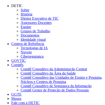
Conteúdo principal
Menu principal
Rodapé
DETIC
Sobre
História
Diretor Executivo de TIC
Assessores Docentes
Equipe
Grupos de Trabalho
Documentos
Identidade visual
Centros de Referência
Tecnologias de IA
Nuvem
Cibersegurança
GOVTIC
Comitês
Comitê Consultivo da Administração Central
Comitê Consultivo da Área da Saúde
Comitê Consultivo das Unidades de Ensino e Pesquisa,
Núcleos e Centros de Pesquisa
Comitê Consultivo de Segurança da Informação
Comitê Gestor de Proteção de Dados Pessoais
GGTE
Museu
Fale com a DETIC