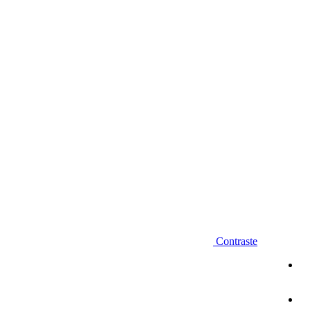
Diminuir fonte
Contraste