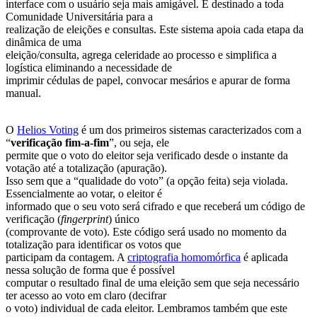
interface com o usuário seja mais amigável. É destinado a toda
Comunidade Universitária para a
realização de eleições e consultas. Este sistema apoia cada etapa da
dinâmica de uma
eleição/consulta, agrega celeridade ao processo e simplifica a
logística eliminando a necessidade de
imprimir cédulas de papel, convocar mesários e apurar de forma
manual.
O
Helios Voting
é um dos primeiros sistemas caracterizados com a
“
verificação fim-a-fim
”, ou seja, ele
permite que o voto do eleitor seja verificado desde o instante da
votação até a totalização (apuração).
Isso sem que a “qualidade do voto” (a opção feita) seja violada.
Essencialmente ao votar, o eleitor é
informado que o seu voto será cifrado e que receberá um código de
verificação (
fingerprint
) único
(comprovante de voto). Este código será usado no momento da
totalização para identificar os votos que
participam da contagem. A
criptografia homomórfica
é aplicada
nessa solução de forma que é possível
computar o resultado final de uma eleição sem que seja necessário
ter acesso ao voto em claro (decifrar
o voto) individual de cada eleitor. Lembramos também que este