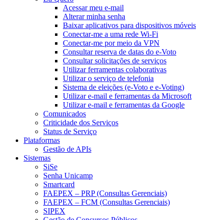
Acessar meu e-mail
Alterar minha senha
Baixar aplicativos para dispositivos móveis
Conectar-me a uma rede Wi-Fi
Conectar-me por meio da VPN
Consultar reserva de datas do e-Voto
Consultar solicitações de serviços
Utilizar ferramentas colaborativas
Utilizar o serviço de telefonia
Sistema de eleições (e-Voto e e-Voting)
Utilizar e-mail e ferramentas da Microsoft
Utilizar e-mail e ferramentas da Google
Comunicados
Criticidade dos Serviços
Status de Serviço
Plataformas
Gestão de APIs
Sistemas
SiSe
Senha Unicamp
Smartcard
FAEPEX – PRP (Consultas Gerenciais)
FAEPEX – FCM (Consultas Gerenciais)
SIPEX
Gestão de Concursos Públicos