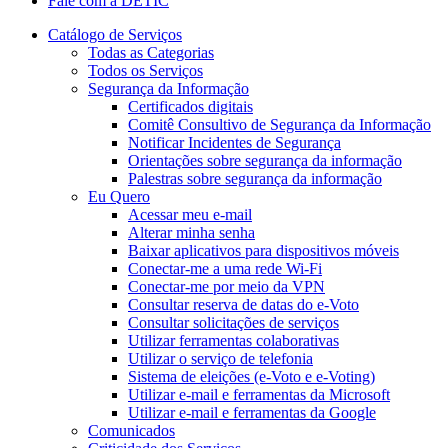
Fale com a DETIC
Catálogo de Serviços
Todas as Categorias
Todos os Serviços
Segurança da Informação
Certificados digitais
Comitê Consultivo de Segurança da Informação
Notificar Incidentes de Segurança
Orientações sobre segurança da informação
Palestras sobre segurança da informação
Eu Quero
Acessar meu e-mail
Alterar minha senha
Baixar aplicativos para dispositivos móveis
Conectar-me a uma rede Wi-Fi
Conectar-me por meio da VPN
Consultar reserva de datas do e-Voto
Consultar solicitações de serviços
Utilizar ferramentas colaborativas
Utilizar o serviço de telefonia
Sistema de eleições (e-Voto e e-Voting)
Utilizar e-mail e ferramentas da Microsoft
Utilizar e-mail e ferramentas da Google
Comunicados