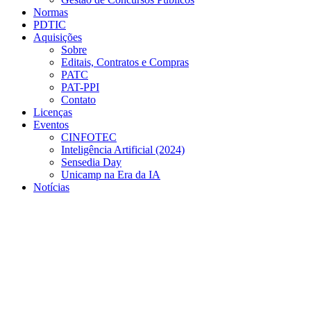
Normas
PDTIC
Aquisições
Sobre
Editais, Contratos e Compras
PATC
PAT-PPI
Contato
Licenças
Eventos
CINFOTEC
Inteligência Artificial (2024)
Sensedia Day
Unicamp na Era da IA
Notícias
Menu