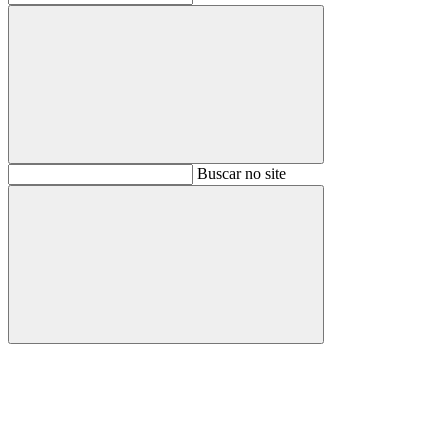
Buscar
Buscar no site
Buscar
Aumentar fonte