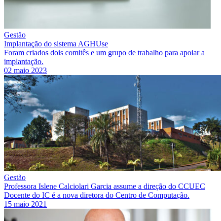
Gestão
Implantação do sistema AGHUse
Foram criados dois comitês e um grupo de trabalho para apoiar a
implantação.
02 maio 2023
Gestão
Professora Islene Calciolari Garcia assume a direção do CCUEC
Docente do IC é a nova diretora do Centro de Computação.
15 maio 2021