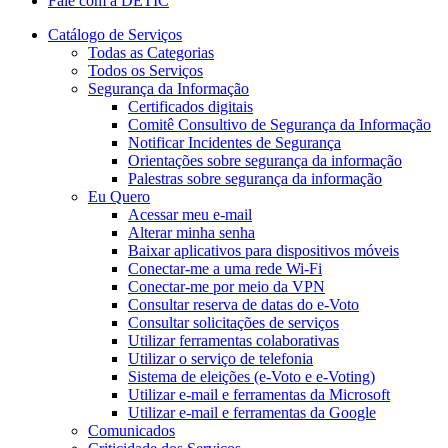
Fale com a DETIC
Catálogo de Serviços
Todas as Categorias
Todos os Serviços
Segurança da Informação
Certificados digitais
Comitê Consultivo de Segurança da Informação
Notificar Incidentes de Segurança
Orientações sobre segurança da informação
Palestras sobre segurança da informação
Eu Quero
Acessar meu e-mail
Alterar minha senha
Baixar aplicativos para dispositivos móveis
Conectar-me a uma rede Wi-Fi
Conectar-me por meio da VPN
Consultar reserva de datas do e-Voto
Consultar solicitações de serviços
Utilizar ferramentas colaborativas
Utilizar o serviço de telefonia
Sistema de eleições (e-Voto e e-Voting)
Utilizar e-mail e ferramentas da Microsoft
Utilizar e-mail e ferramentas da Google
Comunicados