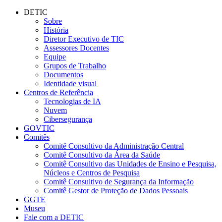
Conteúdo principal
Menu principal
Rodapé
DETIC
Sobre
História
Diretor Executivo de TIC
Assessores Docentes
Equipe
Grupos de Trabalho
Documentos
Identidade visual
Centros de Referência
Tecnologias de IA
Nuvem
Cibersegurança
GOVTIC
Comitês
Comitê Consultivo da Administração Central
Comitê Consultivo da Área da Saúde
Comitê Consultivo das Unidades de Ensino e Pesquisa,
Núcleos e Centros de Pesquisa
Comitê Consultivo de Segurança da Informação
Comitê Gestor de Proteção de Dados Pessoais
GGTE
Museu
Fale com a DETIC