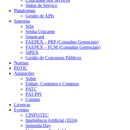
Criticidade dos Serviços
Status de Serviço
Plataformas
Gestão de APIs
Sistemas
SiSe
Senha Unicamp
Smartcard
FAEPEX – PRP (Consultas Gerenciais)
FAEPEX – FCM (Consultas Gerenciais)
SIPEX
Gestão de Concursos Públicos
Normas
PDTIC
Aquisições
Sobre
Editais, Contratos e Compras
PATC
PAT-PPI
Contato
Licenças
Eventos
CINFOTEC
Inteligência Artificial (2024)
Sensedia Day