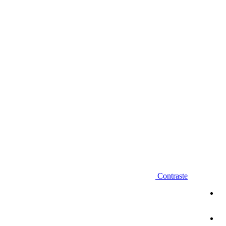
Diminuir fonte
Contraste