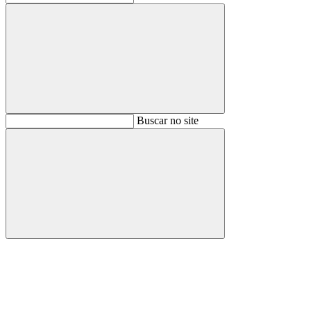
Buscar
Buscar no site
Buscar
Aumentar fonte