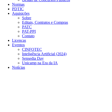
Normas
PDTIC
Aquisições
Sobre
Editais, Contratos e Compras
PATC
PAT-PPI
Contato
Licenças
Eventos
CINFOTEC
Inteligência Artificial (2024)
Sensedia Day
Unicamp na Era da IA
Notícias
Menu