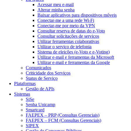
Acessar meu e-mail
Alterar minha senha
Baixar aplicativos para dispositivos móveis
Conectar-me a uma rede Wi-Fi
Conectar-me por meio da VPN
Consultar reserva de datas do e-Voto
Consultar solicitações de serviços
Utilizar ferramentas colaborativas
Utilizar o serviço de telefonia
Sistema de eleições (e-Voto e e-Voting)
Utilizar e-mail e ferramentas da Microsoft
Utilizar e-mail e ferramentas da Google
Comunicados
Criticidade dos Serviços
Status de Serviço
Plataformas
Gestão de APIs
Sistemas
SiSe
Senha Unicamp
Smartcard
FAEPEX – PRP (Consultas Gerenciais)
FAEPEX – FCM (Consultas Gerenciais)
SIPEX
Gestão de Concursos Públicos