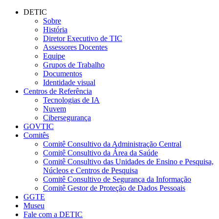
Conteúdo principal
Menu principal
Rodapé
DETIC
Sobre
História
Diretor Executivo de TIC
Assessores Docentes
Equipe
Grupos de Trabalho
Documentos
Identidade visual
Centros de Referência
Tecnologias de IA
Nuvem
Cibersegurança
GOVTIC
Comitês
Comitê Consultivo da Administração Central
Comitê Consultivo da Área da Saúde
Comitê Consultivo das Unidades de Ensino e Pesquisa,
Núcleos e Centros de Pesquisa
Comitê Consultivo de Segurança da Informação
Comitê Gestor de Proteção de Dados Pessoais
GGTE
Museu
Fale com a DETIC