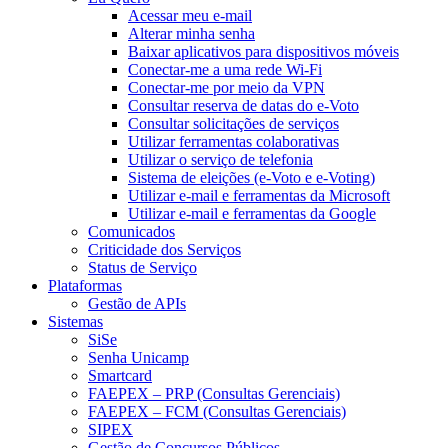
Acessar meu e-mail
Alterar minha senha
Baixar aplicativos para dispositivos móveis
Conectar-me a uma rede Wi-Fi
Conectar-me por meio da VPN
Consultar reserva de datas do e-Voto
Consultar solicitações de serviços
Utilizar ferramentas colaborativas
Utilizar o serviço de telefonia
Sistema de eleições (e-Voto e e-Voting)
Utilizar e-mail e ferramentas da Microsoft
Utilizar e-mail e ferramentas da Google
Comunicados
Criticidade dos Serviços
Status de Serviço
Plataformas
Gestão de APIs
Sistemas
SiSe
Senha Unicamp
Smartcard
FAEPEX – PRP (Consultas Gerenciais)
FAEPEX – FCM (Consultas Gerenciais)
SIPEX
Gestão de Concursos Públicos