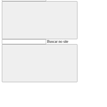
Buscar
Buscar no site
Buscar
Aumentar fonte