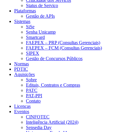
Criticidade dos Serviços
Status de Serviço
Plataformas
Gestão de APIs
Sistemas
SiSe
Senha Unicamp
Smartcard
FAEPEX – PRP (Consultas Gerenciais)
FAEPEX – FCM (Consultas Gerenciais)
SIPEX
Gestão de Concursos Públicos
Normas
PDTIC
Aquisições
Sobre
Editais, Contratos e Compras
PATC
PAT-PPI
Contato
Licenças
Eventos
CINFOTEC
Inteligência Artificial (2024)
Sensedia Day