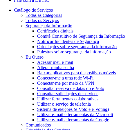
Fale com a DETIC
Catálogo de Serviços
Todas as Categorias
Todos os Serviços
Segurança da Informação
Certificados digitais
Comitê Consultivo de Segurança da Informação
Notificar Incidentes de Segurança
Orientações sobre segurança da informação
Palestras sobre segurança da informação
Eu Quero
Acessar meu e-mail
Alterar minha senha
Baixar aplicativos para dispositivos móveis
Conectar-me a uma rede Wi-Fi
Conectar-me por meio da VPN
Consultar reserva de datas do e-Voto
Consultar solicitações de serviços
Utilizar ferramentas colaborativas
Utilizar o serviço de telefonia
Sistema de eleições (e-Voto e e-Voting)
Utilizar e-mail e ferramentas da Microsoft
Utilizar e-mail e ferramentas da Google
Comunicados