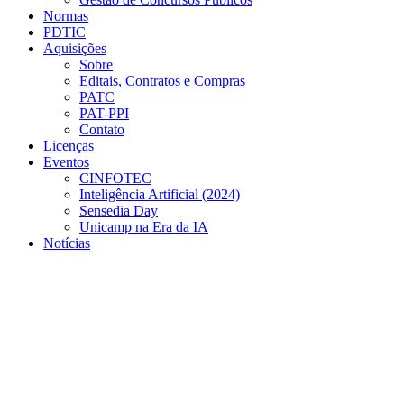
Normas
PDTIC
Aquisições
Sobre
Editais, Contratos e Compras
PATC
PAT-PPI
Contato
Licenças
Eventos
CINFOTEC
Inteligência Artificial (2024)
Sensedia Day
Unicamp na Era da IA
Notícias
Menu