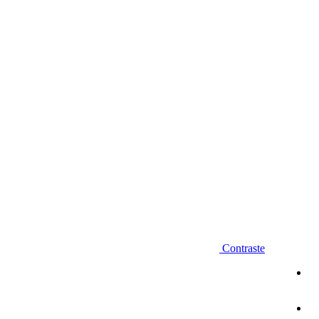
Diminuir fonte
Contraste