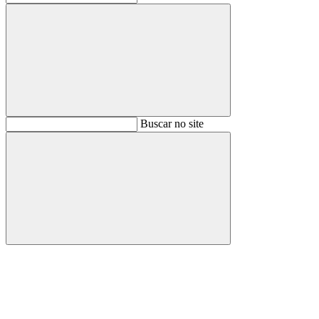
Buscar
Buscar no site
Buscar
Aumentar fonte