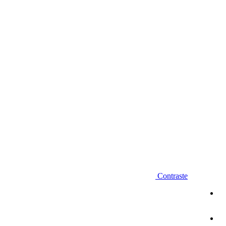
Diminuir fonte
Contraste