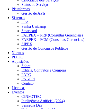
Criticidade dos Serviços
Status de Serviço
Plataformas
Gestão de APIs
Sistemas
SiSe
Senha Unicamp
Smartcard
FAEPEX – PRP (Consultas Gerenciais)
FAEPEX – FCM (Consultas Gerenciais)
SIPEX
Gestão de Concursos Públicos
Normas
PDTIC
Aquisições
Sobre
Editais, Contratos e Compras
PATC
PAT-PPI
Contato
Licenças
Eventos
CINFOTEC
Inteligência Artificial (2024)
Sensedia Day