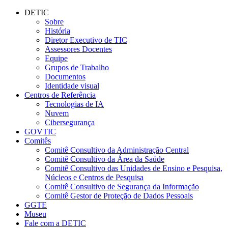
Conteúdo principal
Menu principal
Rodapé
DETIC
Sobre
História
Diretor Executivo de TIC
Assessores Docentes
Equipe
Grupos de Trabalho
Documentos
Identidade visual
Centros de Referência
Tecnologias de IA
Nuvem
Cibersegurança
GOVTIC
Comitês
Comitê Consultivo da Administração Central
Comitê Consultivo da Área da Saúde
Comitê Consultivo das Unidades de Ensino e Pesquisa,
Núcleos e Centros de Pesquisa
Comitê Consultivo de Segurança da Informação
Comitê Gestor de Proteção de Dados Pessoais
GGTE
Museu
Fale com a DETIC