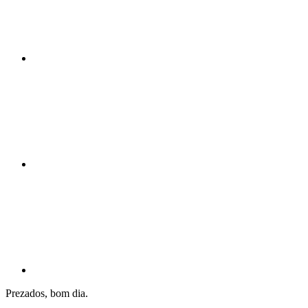
Compartilhar n
Compartilhar p
Prezados, bom dia.