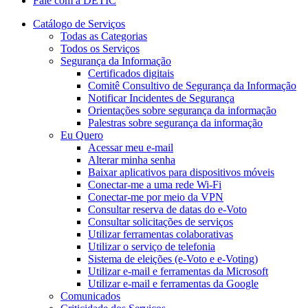
Fale com a DETIC
Catálogo de Serviços
Todas as Categorias
Todos os Serviços
Segurança da Informação
Certificados digitais
Comitê Consultivo de Segurança da Informação
Notificar Incidentes de Segurança
Orientações sobre segurança da informação
Palestras sobre segurança da informação
Eu Quero
Acessar meu e-mail
Alterar minha senha
Baixar aplicativos para dispositivos móveis
Conectar-me a uma rede Wi-Fi
Conectar-me por meio da VPN
Consultar reserva de datas do e-Voto
Consultar solicitações de serviços
Utilizar ferramentas colaborativas
Utilizar o serviço de telefonia
Sistema de eleições (e-Voto e e-Voting)
Utilizar e-mail e ferramentas da Microsoft
Utilizar e-mail e ferramentas da Google
Comunicados