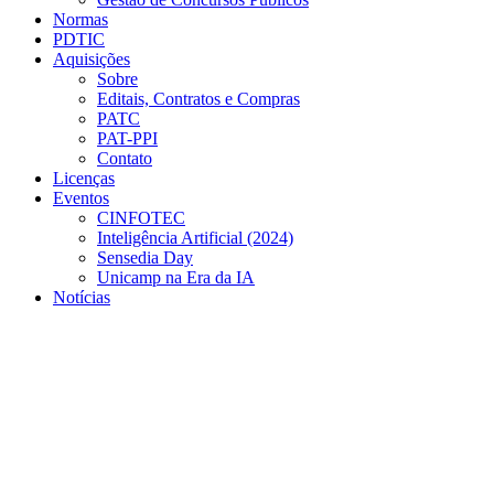
Normas
PDTIC
Aquisições
Sobre
Editais, Contratos e Compras
PATC
PAT-PPI
Contato
Licenças
Eventos
CINFOTEC
Inteligência Artificial (2024)
Sensedia Day
Unicamp na Era da IA
Notícias
Menu