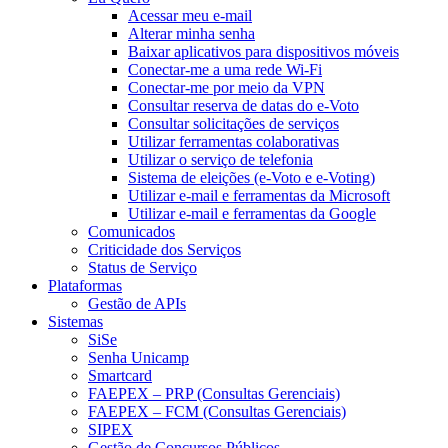
Acessar meu e-mail
Alterar minha senha
Baixar aplicativos para dispositivos móveis
Conectar-me a uma rede Wi-Fi
Conectar-me por meio da VPN
Consultar reserva de datas do e-Voto
Consultar solicitações de serviços
Utilizar ferramentas colaborativas
Utilizar o serviço de telefonia
Sistema de eleições (e-Voto e e-Voting)
Utilizar e-mail e ferramentas da Microsoft
Utilizar e-mail e ferramentas da Google
Comunicados
Criticidade dos Serviços
Status de Serviço
Plataformas
Gestão de APIs
Sistemas
SiSe
Senha Unicamp
Smartcard
FAEPEX – PRP (Consultas Gerenciais)
FAEPEX – FCM (Consultas Gerenciais)
SIPEX
Gestão de Concursos Públicos