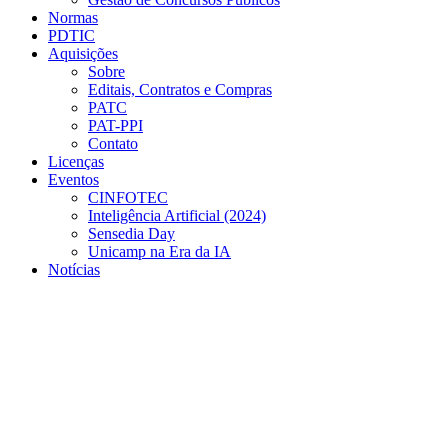
Normas
PDTIC
Aquisições
Sobre
Editais, Contratos e Compras
PATC
PAT-PPI
Contato
Licenças
Eventos
CINFOTEC
Inteligência Artificial (2024)
Sensedia Day
Unicamp na Era da IA
Notícias
Menu