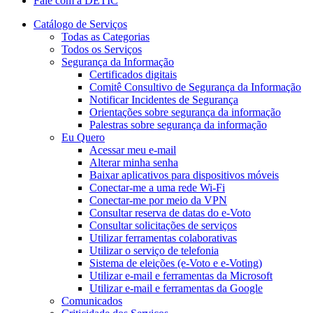
Fale com a DETIC
Catálogo de Serviços
Todas as Categorias
Todos os Serviços
Segurança da Informação
Certificados digitais
Comitê Consultivo de Segurança da Informação
Notificar Incidentes de Segurança
Orientações sobre segurança da informação
Palestras sobre segurança da informação
Eu Quero
Acessar meu e-mail
Alterar minha senha
Baixar aplicativos para dispositivos móveis
Conectar-me a uma rede Wi-Fi
Conectar-me por meio da VPN
Consultar reserva de datas do e-Voto
Consultar solicitações de serviços
Utilizar ferramentas colaborativas
Utilizar o serviço de telefonia
Sistema de eleições (e-Voto e e-Voting)
Utilizar e-mail e ferramentas da Microsoft
Utilizar e-mail e ferramentas da Google
Comunicados