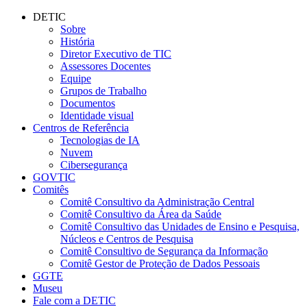
Conteúdo principal
Menu principal
Rodapé
DETIC
Sobre
História
Diretor Executivo de TIC
Assessores Docentes
Equipe
Grupos de Trabalho
Documentos
Identidade visual
Centros de Referência
Tecnologias de IA
Nuvem
Cibersegurança
GOVTIC
Comitês
Comitê Consultivo da Administração Central
Comitê Consultivo da Área da Saúde
Comitê Consultivo das Unidades de Ensino e Pesquisa,
Núcleos e Centros de Pesquisa
Comitê Consultivo de Segurança da Informação
Comitê Gestor de Proteção de Dados Pessoais
GGTE
Museu
Fale com a DETIC