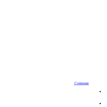
Diminuir fonte
Contraste