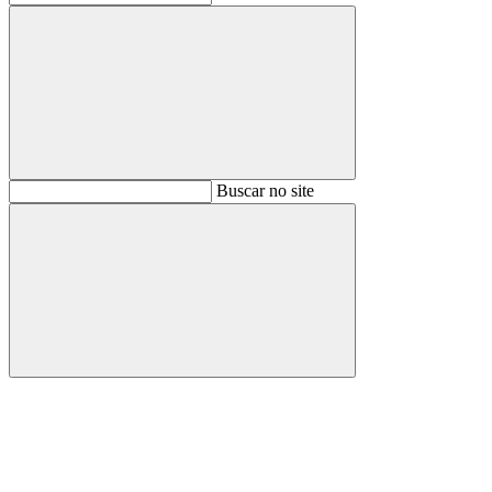
Buscar
Buscar no site
Buscar
Aumentar fonte