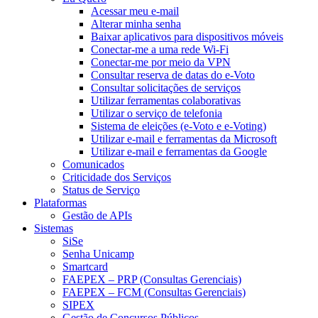
Acessar meu e-mail
Alterar minha senha
Baixar aplicativos para dispositivos móveis
Conectar-me a uma rede Wi-Fi
Conectar-me por meio da VPN
Consultar reserva de datas do e-Voto
Consultar solicitações de serviços
Utilizar ferramentas colaborativas
Utilizar o serviço de telefonia
Sistema de eleições (e-Voto e e-Voting)
Utilizar e-mail e ferramentas da Microsoft
Utilizar e-mail e ferramentas da Google
Comunicados
Criticidade dos Serviços
Status de Serviço
Plataformas
Gestão de APIs
Sistemas
SiSe
Senha Unicamp
Smartcard
FAEPEX – PRP (Consultas Gerenciais)
FAEPEX – FCM (Consultas Gerenciais)
SIPEX
Gestão de Concursos Públicos