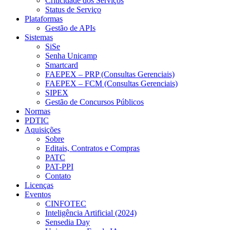
Criticidade dos Serviços
Status de Serviço
Plataformas
Gestão de APIs
Sistemas
SiSe
Senha Unicamp
Smartcard
FAEPEX – PRP (Consultas Gerenciais)
FAEPEX – FCM (Consultas Gerenciais)
SIPEX
Gestão de Concursos Públicos
Normas
PDTIC
Aquisições
Sobre
Editais, Contratos e Compras
PATC
PAT-PPI
Contato
Licenças
Eventos
CINFOTEC
Inteligência Artificial (2024)
Sensedia Day