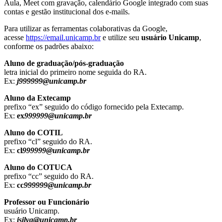
Aula, Meet com gravação, calendário Google integrado com suas
contas e gestão institucional dos e-mails.
Para utilizar as ferramentas colaborativas da Google,
acesse
https://email.unicamp.br
e utilize seu
usuário Unicamp
,
conforme os padrões abaixo:
Aluno de graduação/pós-graduação
letra inicial do primeiro nome seguida do RA.
Ex:
j999999@unicamp.br
Aluno da Extecamp
prefixo “ex” seguido do código fornecido pela Extecamp.
Ex:
ex
999999@unicamp.br
Aluno do COTIL
prefixo “cl” seguido do RA.
Ex:
cl
999999@unicamp.br
Aluno do COTUCA
prefixo “cc” seguido do RA.
Ex:
cc
999999@unicamp.br
Professor ou Funcionário
usuário Unicamp.
Ex:
jsilva@unicamp.br