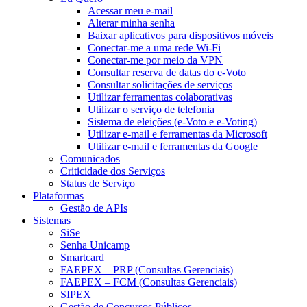
Acessar meu e-mail
Alterar minha senha
Baixar aplicativos para dispositivos móveis
Conectar-me a uma rede Wi-Fi
Conectar-me por meio da VPN
Consultar reserva de datas do e-Voto
Consultar solicitações de serviços
Utilizar ferramentas colaborativas
Utilizar o serviço de telefonia
Sistema de eleições (e-Voto e e-Voting)
Utilizar e-mail e ferramentas da Microsoft
Utilizar e-mail e ferramentas da Google
Comunicados
Criticidade dos Serviços
Status de Serviço
Plataformas
Gestão de APIs
Sistemas
SiSe
Senha Unicamp
Smartcard
FAEPEX – PRP (Consultas Gerenciais)
FAEPEX – FCM (Consultas Gerenciais)
SIPEX
Gestão de Concursos Públicos