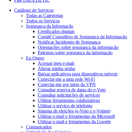
Fale com a DETIC
Catálogo de Serviços
Todas as Categorias
Todos os Serviços
Segurança da Informação
Certificados digitais
Comitê Consultivo de Segurança da Informação
Notificar Incidentes de Segurança
Orientações sobre segurança da informação
Palestras sobre segurança da informação
Eu Quero
Acessar meu e-mail
Alterar minha senha
Baixar aplicativos para dispositivos móveis
Conectar-me a uma rede Wi-Fi
Conectar-me por meio da VPN
Consultar reserva de datas do e-Voto
Consultar solicitações de serviços
Utilizar ferramentas colaborativas
Utilizar o serviço de telefonia
Sistema de eleições (e-Voto e e-Voting)
Utilizar e-mail e ferramentas da Microsoft
Utilizar e-mail e ferramentas da Google
Comunicados