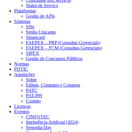
Criticidade dos Serviços
Status de Serviço
Plataformas
Gestão de APIs
Sistemas
SiSe
Senha Unicamp
Smartcard
FAEPEX – PRP (Consultas Gerenciais)
FAEPEX – FCM (Consultas Gerenciais)
SIPEX
Gestão de Concursos Públicos
Normas
PDTIC
Aquisições
Sobre
Editais, Contratos e Compras
PATC
PAT-PPI
Contato
Licenças
Eventos
CINFOTEC
Inteligência Artificial (2024)
Sensedia Day