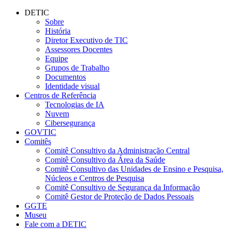
Conteúdo principal
Menu principal
Rodapé
DETIC
Sobre
História
Diretor Executivo de TIC
Assessores Docentes
Equipe
Grupos de Trabalho
Documentos
Identidade visual
Centros de Referência
Tecnologias de IA
Nuvem
Cibersegurança
GOVTIC
Comitês
Comitê Consultivo da Administração Central
Comitê Consultivo da Área da Saúde
Comitê Consultivo das Unidades de Ensino e Pesquisa,
Núcleos e Centros de Pesquisa
Comitê Consultivo de Segurança da Informação
Comitê Gestor de Proteção de Dados Pessoais
GGTE
Museu
Fale com a DETIC