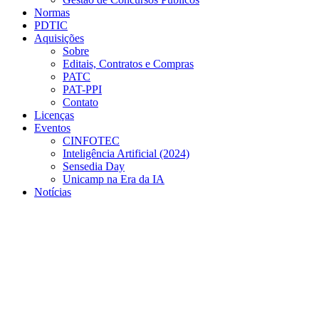
Normas
PDTIC
Aquisições
Sobre
Editais, Contratos e Compras
PATC
PAT-PPI
Contato
Licenças
Eventos
CINFOTEC
Inteligência Artificial (2024)
Sensedia Day
Unicamp na Era da IA
Notícias
Menu