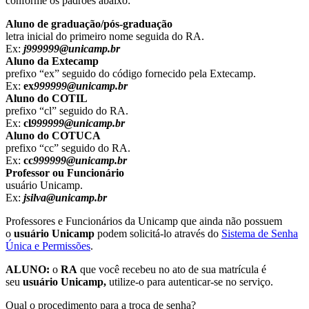
conforme os padrões abaixo:
Aluno de graduação/pós-graduação
letra inicial do primeiro nome seguida do RA.
Ex:
j999999@unicamp.br
Aluno da Extecamp
prefixo “ex” seguido do código fornecido pela Extecamp.
Ex:
ex
999999@unicamp.br
Aluno do COTIL
prefixo “cl” seguido do RA.
Ex:
cl
999999@unicamp.br
Aluno do COTUCA
prefixo “cc” seguido do RA.
Ex:
cc
999999@unicamp.br
Professor ou Funcionário
usuário Unicamp.
Ex:
jsilva@unicamp.br
Professores e Funcionários da Unicamp que ainda não possuem
o
usuário Unicamp
podem solicitá-lo através do
Sistema de Senha
Única e Permissões
.
ALUNO:
o
RA
que você recebeu no ato de sua matrícula é
seu
usuário Unicamp,
utilize-o para autenticar-se no serviço.
Qual o procedimento para a troca de senha?