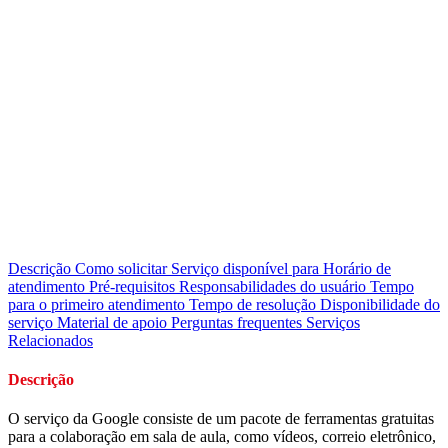
Descrição
Como solicitar
Serviço disponível para
Horário de
atendimento
Pré-requisitos
Responsabilidades do usuário
Tempo
para o primeiro atendimento
Tempo de resolução
Disponibilidade do
serviço
Material de apoio
Perguntas frequentes
Serviços
Relacionados
Descrição
O serviço da Google consiste de um pacote de ferramentas gratuitas
para a colaboração em sala de aula, como vídeos, correio eletrônico,