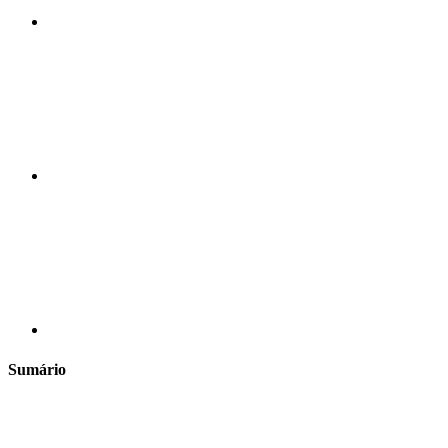
Compartilhar n
Compartilhar p
Sumário