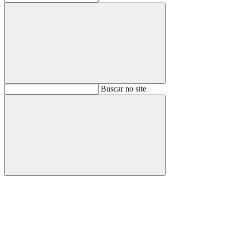
Buscar
Buscar no site
Buscar
Aumentar fonte