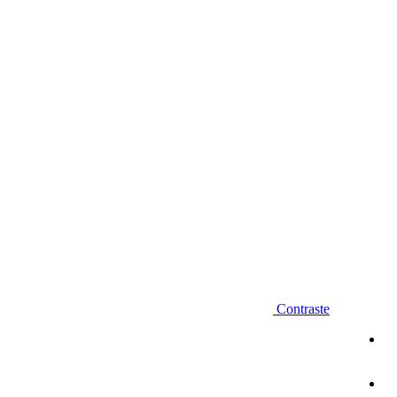
Diminuir fonte
Contraste