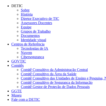
Conteúdo principal
Menu principal
Rodapé
DETIC
Sobre
História
Diretor Executivo de TIC
Assessores Docentes
Equipe
Grupos de Trabalho
Documentos
Identidade visual
Centros de Referência
Tecnologias de IA
Nuvem
Cibersegurança
GOVTIC
Comitês
Comitê Consultivo da Administração Central
Comitê Consultivo da Área da Saúde
Comitê Consultivo das Unidades de Ensino e Pesquisa, 
Comitê Consultivo de Segurança da Informação
Comitê Gestor de Proteção de Dados Pessoais
GGTE
Museu
Fale com a DETIC