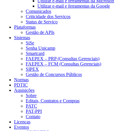
Utilizar e-mail e ferramentas da Microsoft
Utilizar e-mail e ferramentas da Google
Comunicados
Criticidade dos Serviços
Status de Serviço
Plataformas
Gestão de APIs
Sistemas
SiSe
Senha Unicamp
Smartcard
FAEPEX – PRP (Consultas Gerenciais)
FAEPEX – FCM (Consultas Gerenciais)
SIPEX
Gestão de Concursos Públicos
Normas
PDTIC
Aquisições
Sobre
Editais, Contratos e Compras
PATC
PAT-PPI
Contato
Licenças
Eventos