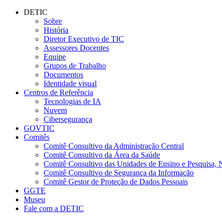
Conteúdo principal
Menu principal
Rodapé
DETIC
Sobre
História
Diretor Executivo de TIC
Assessores Docentes
Equipe
Grupos de Trabalho
Documentos
Identidade visual
Centros de Referência
Tecnologias de IA
Nuvem
Cibersegurança
GOVTIC
Comitês
Comitê Consultivo da Administração Central
Comitê Consultivo da Área da Saúde
Comitê Consultivo das Unidades de Ensino e Pesquisa, 
Comitê Consultivo de Segurança da Informação
Comitê Gestor de Proteção de Dados Pessoais
GGTE
Museu
Fale com a DETIC