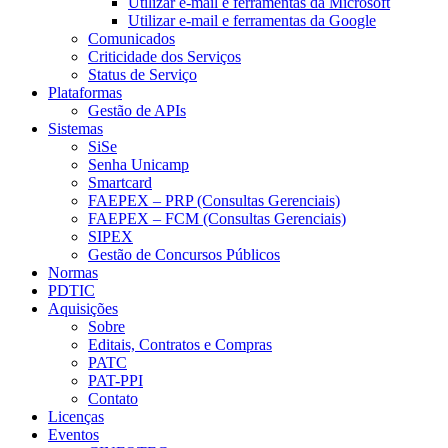
Utilizar e-mail e ferramentas da Microsoft
Utilizar e-mail e ferramentas da Google
Comunicados
Criticidade dos Serviços
Status de Serviço
Plataformas
Gestão de APIs
Sistemas
SiSe
Senha Unicamp
Smartcard
FAEPEX – PRP (Consultas Gerenciais)
FAEPEX – FCM (Consultas Gerenciais)
SIPEX
Gestão de Concursos Públicos
Normas
PDTIC
Aquisições
Sobre
Editais, Contratos e Compras
PATC
PAT-PPI
Contato
Licenças
Eventos