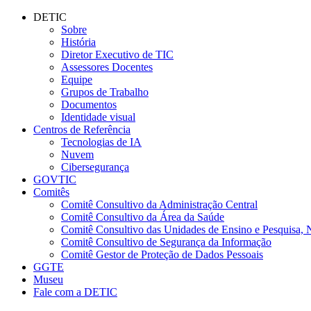
Conteúdo principal
Menu principal
Rodapé
DETIC
Sobre
História
Diretor Executivo de TIC
Assessores Docentes
Equipe
Grupos de Trabalho
Documentos
Identidade visual
Centros de Referência
Tecnologias de IA
Nuvem
Cibersegurança
GOVTIC
Comitês
Comitê Consultivo da Administração Central
Comitê Consultivo da Área da Saúde
Comitê Consultivo das Unidades de Ensino e Pesquisa, 
Comitê Consultivo de Segurança da Informação
Comitê Gestor de Proteção de Dados Pessoais
GGTE
Museu
Fale com a DETIC