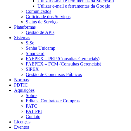
Utilizar e-mail e ferramentas da Microsoft
Utilizar e-mail e ferramentas da Google
Comunicados
Criticidade dos Serviços
Status de Serviço
Plataformas
Gestão de APIs
Sistemas
SiSe
Senha Unicamp
Smartcard
FAEPEX – PRP (Consultas Gerenciais)
FAEPEX – FCM (Consultas Gerenciais)
SIPEX
Gestão de Concursos Públicos
Normas
PDTIC
Aquisições
Sobre
Editais, Contratos e Compras
PATC
PAT-PPI
Contato
Licenças
Eventos