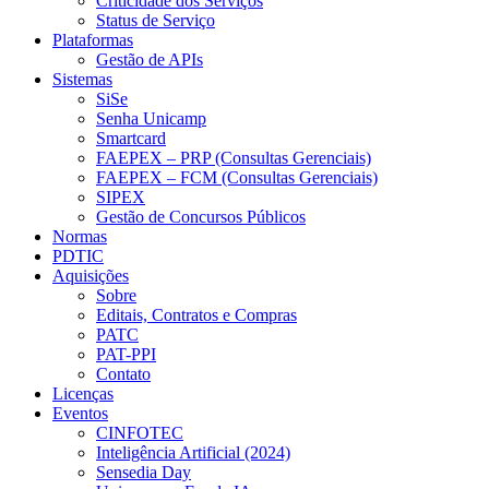
Criticidade dos Serviços
Status de Serviço
Plataformas
Gestão de APIs
Sistemas
SiSe
Senha Unicamp
Smartcard
FAEPEX – PRP (Consultas Gerenciais)
FAEPEX – FCM (Consultas Gerenciais)
SIPEX
Gestão de Concursos Públicos
Normas
PDTIC
Aquisições
Sobre
Editais, Contratos e Compras
PATC
PAT-PPI
Contato
Licenças
Eventos
CINFOTEC
Inteligência Artificial (2024)
Sensedia Day