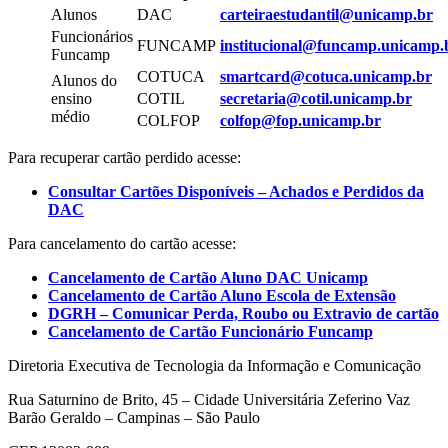
Alunos
DAC
carteiraestudantil@unicamp.br
Funcionários
FUNCAMP
institucional@funcamp.unicamp.
Funcamp
COTUCA
smartcard@cotuca.unicamp.br
Alunos do
ensino
COTIL
secretaria@cotil.unicamp.br
médio
COLFOP
colfop@fop.unicamp.br
Para recuperar cartão perdido acesse:
Consultar Cartões Disponíveis – Achados e Perdidos da
DAC
Para cancelamento do cartão acesse:
Cancelamento de Cartão Aluno DAC Unicamp
Cancelamento de Cartão Aluno Escola de Extensão
DGRH – Comunicar Perda, Roubo ou Extravio de cartão
Cancelamento de Cartão Funcionário Funcamp
Diretoria Executiva de Tecnologia da Informação e Comunicação
Rua Saturnino de Brito, 45 – Cidade Universitária Zeferino Vaz
Barão Geraldo – Campinas – São Paulo