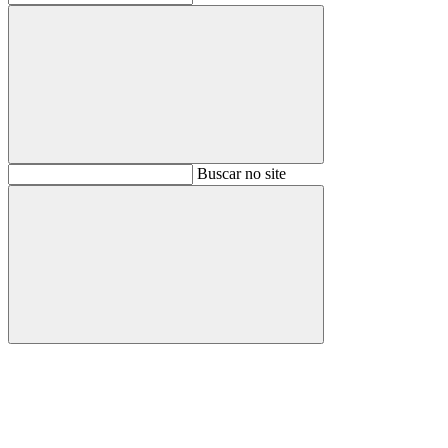
Buscar
Buscar no site
Buscar
Aumentar fonte