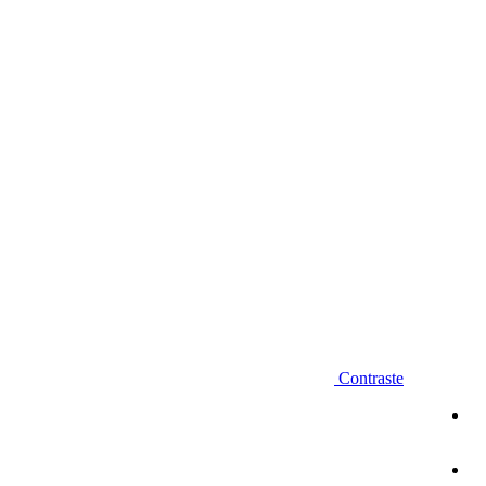
Diminuir fonte
Contraste