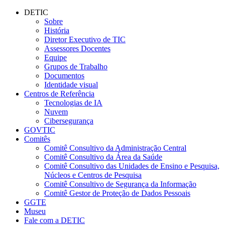
Conteúdo principal
Menu principal
Rodapé
DETIC
Sobre
História
Diretor Executivo de TIC
Assessores Docentes
Equipe
Grupos de Trabalho
Documentos
Identidade visual
Centros de Referência
Tecnologias de IA
Nuvem
Cibersegurança
GOVTIC
Comitês
Comitê Consultivo da Administração Central
Comitê Consultivo da Área da Saúde
Comitê Consultivo das Unidades de Ensino e Pesquisa,
Núcleos e Centros de Pesquisa
Comitê Consultivo de Segurança da Informação
Comitê Gestor de Proteção de Dados Pessoais
GGTE
Museu
Fale com a DETIC