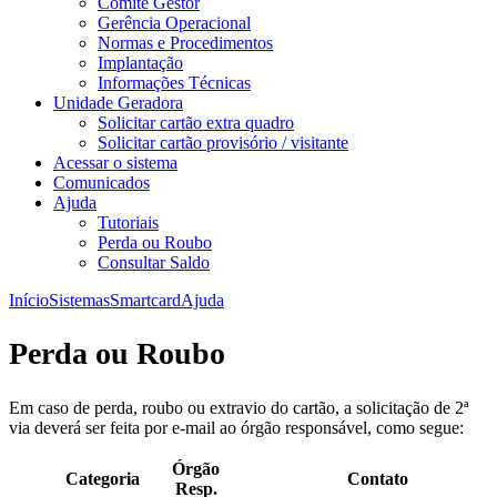
Comitê Gestor
Gerência Operacional
Normas e Procedimentos
Implantação
Informações Técnicas
Unidade Geradora
Solicitar cartão extra quadro
Solicitar cartão provisório / visitante
Acessar o sistema
Comunicados
Ajuda
Tutoriais
Perda ou Roubo
Consultar Saldo
Início
Sistemas
Smartcard
Ajuda
Perda ou Roubo
Em caso de perda, roubo ou extravio do cartão, a solicitação de 2ª
via deverá ser feita por e-mail ao órgão responsável, como segue:
Órgão
Categoria
Contato
Resp.