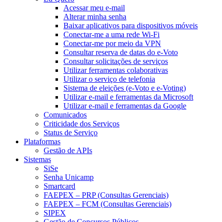
Acessar meu e-mail
Alterar minha senha
Baixar aplicativos para dispositivos móveis
Conectar-me a uma rede Wi-Fi
Conectar-me por meio da VPN
Consultar reserva de datas do e-Voto
Consultar solicitações de serviços
Utilizar ferramentas colaborativas
Utilizar o serviço de telefonia
Sistema de eleições (e-Voto e e-Voting)
Utilizar e-mail e ferramentas da Microsoft
Utilizar e-mail e ferramentas da Google
Comunicados
Criticidade dos Serviços
Status de Serviço
Plataformas
Gestão de APIs
Sistemas
SiSe
Senha Unicamp
Smartcard
FAEPEX – PRP (Consultas Gerenciais)
FAEPEX – FCM (Consultas Gerenciais)
SIPEX
Gestão de Concursos Públicos