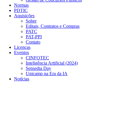
Normas
PDTIC
Aquisições
Sobre
Editais, Contratos e Compras
PATC
PAT-PPI
Contato
Licenças
Eventos
CINFOTEC
Inteligência Artificial (2024)
Sensedia Day
Unicamp na Era da IA
Notícias
Menu