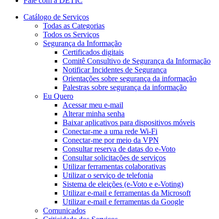
Fale com a DETIC
Catálogo de Serviços
Todas as Categorias
Todos os Serviços
Segurança da Informação
Certificados digitais
Comitê Consultivo de Segurança da Informação
Notificar Incidentes de Segurança
Orientações sobre segurança da informação
Palestras sobre segurança da informação
Eu Quero
Acessar meu e-mail
Alterar minha senha
Baixar aplicativos para dispositivos móveis
Conectar-me a uma rede Wi-Fi
Conectar-me por meio da VPN
Consultar reserva de datas do e-Voto
Consultar solicitações de serviços
Utilizar ferramentas colaborativas
Utilizar o serviço de telefonia
Sistema de eleições (e-Voto e e-Voting)
Utilizar e-mail e ferramentas da Microsoft
Utilizar e-mail e ferramentas da Google
Comunicados