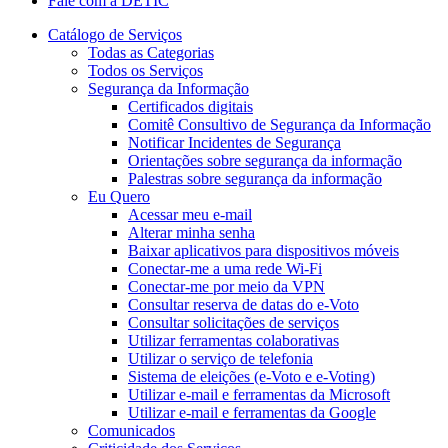
Fale com a DETIC
Catálogo de Serviços
Todas as Categorias
Todos os Serviços
Segurança da Informação
Certificados digitais
Comitê Consultivo de Segurança da Informação
Notificar Incidentes de Segurança
Orientações sobre segurança da informação
Palestras sobre segurança da informação
Eu Quero
Acessar meu e-mail
Alterar minha senha
Baixar aplicativos para dispositivos móveis
Conectar-me a uma rede Wi-Fi
Conectar-me por meio da VPN
Consultar reserva de datas do e-Voto
Consultar solicitações de serviços
Utilizar ferramentas colaborativas
Utilizar o serviço de telefonia
Sistema de eleições (e-Voto e e-Voting)
Utilizar e-mail e ferramentas da Microsoft
Utilizar e-mail e ferramentas da Google
Comunicados