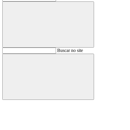
Buscar
Buscar no site
Buscar
Aumentar fonte