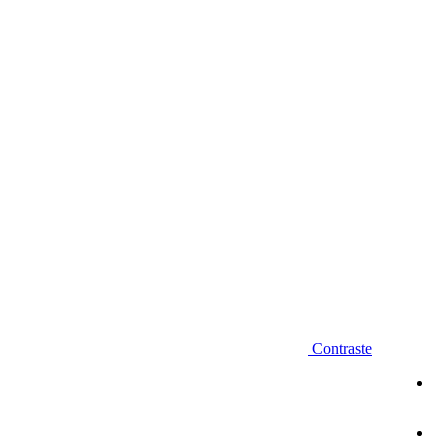
Diminuir fonte
Contraste