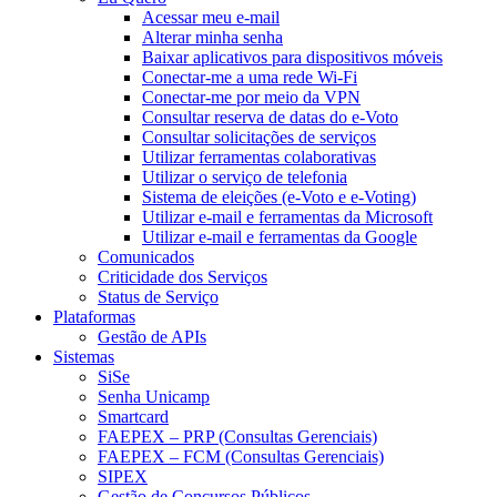
Acessar meu e-mail
Alterar minha senha
Baixar aplicativos para dispositivos móveis
Conectar-me a uma rede Wi-Fi
Conectar-me por meio da VPN
Consultar reserva de datas do e-Voto
Consultar solicitações de serviços
Utilizar ferramentas colaborativas
Utilizar o serviço de telefonia
Sistema de eleições (e-Voto e e-Voting)
Utilizar e-mail e ferramentas da Microsoft
Utilizar e-mail e ferramentas da Google
Comunicados
Criticidade dos Serviços
Status de Serviço
Plataformas
Gestão de APIs
Sistemas
SiSe
Senha Unicamp
Smartcard
FAEPEX – PRP (Consultas Gerenciais)
FAEPEX – FCM (Consultas Gerenciais)
SIPEX
Gestão de Concursos Públicos