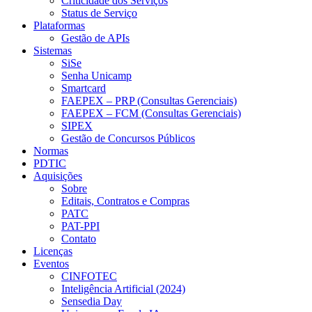
Criticidade dos Serviços
Status de Serviço
Plataformas
Gestão de APIs
Sistemas
SiSe
Senha Unicamp
Smartcard
FAEPEX – PRP (Consultas Gerenciais)
FAEPEX – FCM (Consultas Gerenciais)
SIPEX
Gestão de Concursos Públicos
Normas
PDTIC
Aquisições
Sobre
Editais, Contratos e Compras
PATC
PAT-PPI
Contato
Licenças
Eventos
CINFOTEC
Inteligência Artificial (2024)
Sensedia Day