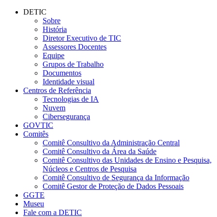
Conteúdo principal
Menu principal
Rodapé
DETIC
Sobre
História
Diretor Executivo de TIC
Assessores Docentes
Equipe
Grupos de Trabalho
Documentos
Identidade visual
Centros de Referência
Tecnologias de IA
Nuvem
Cibersegurança
GOVTIC
Comitês
Comitê Consultivo da Administração Central
Comitê Consultivo da Área da Saúde
Comitê Consultivo das Unidades de Ensino e Pesquisa,
Núcleos e Centros de Pesquisa
Comitê Consultivo de Segurança da Informação
Comitê Gestor de Proteção de Dados Pessoais
GGTE
Museu
Fale com a DETIC