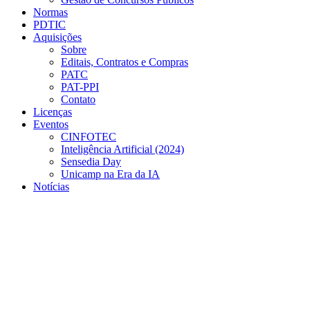
Normas
PDTIC
Aquisições
Sobre
Editais, Contratos e Compras
PATC
PAT-PPI
Contato
Licenças
Eventos
CINFOTEC
Inteligência Artificial (2024)
Sensedia Day
Unicamp na Era da IA
Notícias
Menu