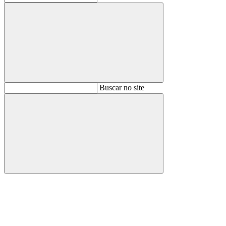
Buscar
Buscar no site
Buscar
Aumentar fonte