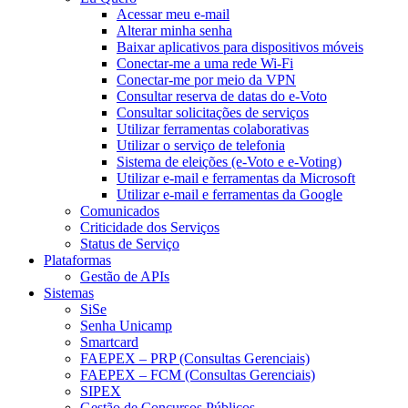
Acessar meu e-mail
Alterar minha senha
Baixar aplicativos para dispositivos móveis
Conectar-me a uma rede Wi-Fi
Conectar-me por meio da VPN
Consultar reserva de datas do e-Voto
Consultar solicitações de serviços
Utilizar ferramentas colaborativas
Utilizar o serviço de telefonia
Sistema de eleições (e-Voto e e-Voting)
Utilizar e-mail e ferramentas da Microsoft
Utilizar e-mail e ferramentas da Google
Comunicados
Criticidade dos Serviços
Status de Serviço
Plataformas
Gestão de APIs
Sistemas
SiSe
Senha Unicamp
Smartcard
FAEPEX – PRP (Consultas Gerenciais)
FAEPEX – FCM (Consultas Gerenciais)
SIPEX
Gestão de Concursos Públicos