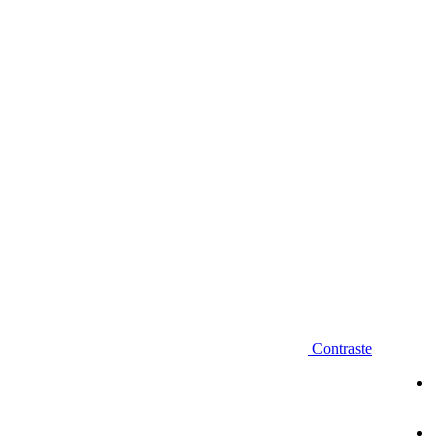
Diminuir fonte
Contraste