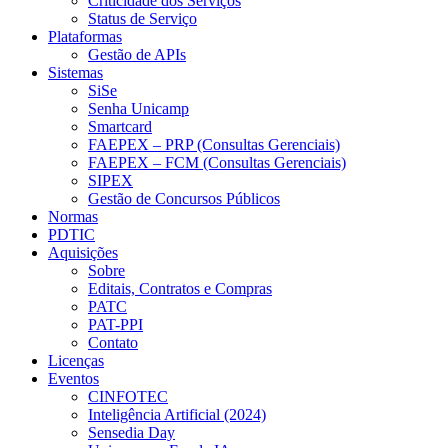
Criticidade dos Serviços
Status de Serviço
Plataformas
Gestão de APIs
Sistemas
SiSe
Senha Unicamp
Smartcard
FAEPEX – PRP (Consultas Gerenciais)
FAEPEX – FCM (Consultas Gerenciais)
SIPEX
Gestão de Concursos Públicos
Normas
PDTIC
Aquisições
Sobre
Editais, Contratos e Compras
PATC
PAT-PPI
Contato
Licenças
Eventos
CINFOTEC
Inteligência Artificial (2024)
Sensedia Day