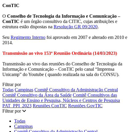
ConTIC
O
Conselho de Tecnologia da Informação e Comunicação –
ConTIC
é um órgão consultivo da CITIC, cujas atribuições e
estrutura estão dispostas na
Resolução GR 09/2020
.
Seu
Regimento Interno
foi aprovado em 2007 e alterado em 2010 e
2014.
Transmissão ao vivo 153ª Reunião Ordinária (14/03/2023)
Transmissão ao vivo das reuniões do Conselho de Tecnologia da
Informação e Comunicação – ConTIC pelo canal “Imprensa
Unicamp” do Youtube ( quando realizada na sala do CONSU).
Filtrar por
Filtrar por categoria:
Filtrar por categoria:
Filtrar 
Todas
Campinas
Comitê Consultivo da Administração Central
Filtrar por categoria:
Comitê Consultivo da Área da Saúde
Comitê Consultivos das
Filtrar
Unidades de Ensino e Pesquisa, Núcleos e Centros de Pesquisa
Filtrar por categoria:
Filtrar por categoria:
PAT_PPI_2023
Reuniões ConTIC
Reuniões GovTIC
Filtrar por
Todas
Campinas
Comitê Consultivo da Administração Central