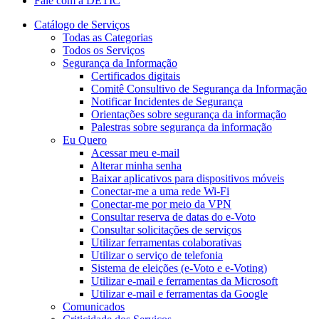
Fale com a DETIC
Catálogo de Serviços
Todas as Categorias
Todos os Serviços
Segurança da Informação
Certificados digitais
Comitê Consultivo de Segurança da Informação
Notificar Incidentes de Segurança
Orientações sobre segurança da informação
Palestras sobre segurança da informação
Eu Quero
Acessar meu e-mail
Alterar minha senha
Baixar aplicativos para dispositivos móveis
Conectar-me a uma rede Wi-Fi
Conectar-me por meio da VPN
Consultar reserva de datas do e-Voto
Consultar solicitações de serviços
Utilizar ferramentas colaborativas
Utilizar o serviço de telefonia
Sistema de eleições (e-Voto e e-Voting)
Utilizar e-mail e ferramentas da Microsoft
Utilizar e-mail e ferramentas da Google
Comunicados