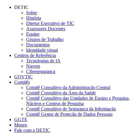
Conteúdo principal
Menu principal
Rodapé
DETIC
Sobre
História
Diretor Executivo de TIC
Assessores Docentes
Equipe
Grupos de Trabalho
Documentos
Identidade visual
Centros de Referência
Tecnologias de IA
Nuvem
Cibersegurança
GOVTIC
Comitês
Comitê Consultivo da Administração Central
Comitê Consultivo da Área da Saúde
Comitê Consultivo das Unidades de Ensino e Pesquisa,
Núcleos e Centros de Pesquisa
Comitê Consultivo de Segurança da Informação
Comitê Gestor de Proteção de Dados Pessoais
GGTE
Museu
Fale com a DETIC