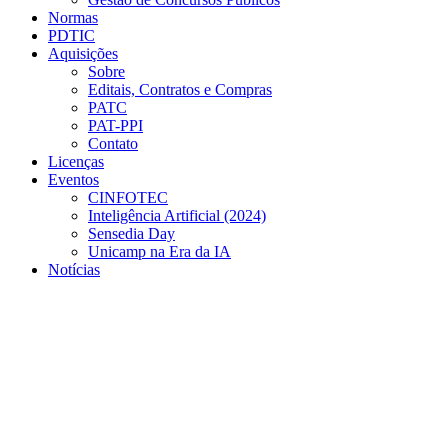
Normas
PDTIC
Aquisições
Sobre
Editais, Contratos e Compras
PATC
PAT-PPI
Contato
Licenças
Eventos
CINFOTEC
Inteligência Artificial (2024)
Sensedia Day
Unicamp na Era da IA
Notícias
Menu