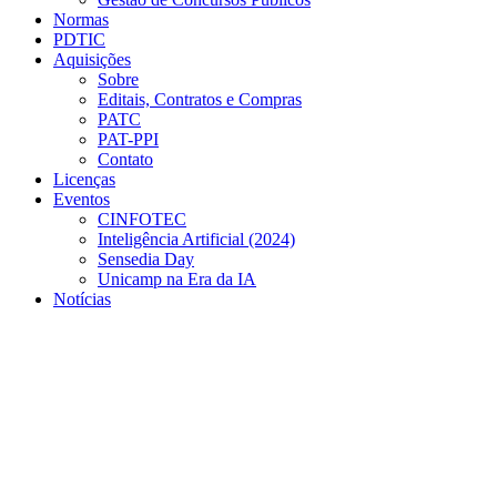
Normas
PDTIC
Aquisições
Sobre
Editais, Contratos e Compras
PATC
PAT-PPI
Contato
Licenças
Eventos
CINFOTEC
Inteligência Artificial (2024)
Sensedia Day
Unicamp na Era da IA
Notícias
Menu