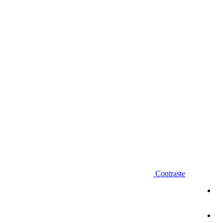
Diminuir fonte
Contraste