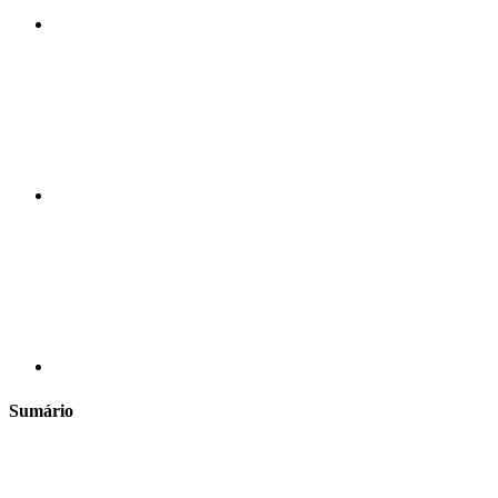
Compartilhar n
Compartilhar p
Sumário