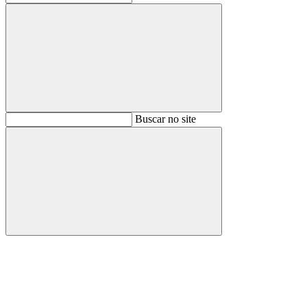
Buscar
Buscar no site
Buscar
Aumentar fonte