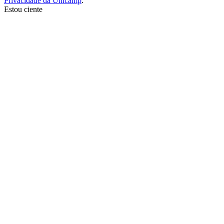
Privacidade da Unicamp
.
Estou ciente
Ir para o topo