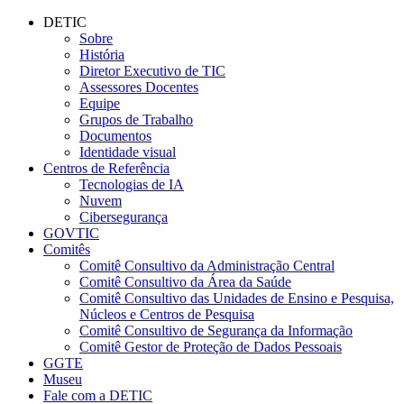
Conteúdo principal
Menu principal
Rodapé
DETIC
Sobre
História
Diretor Executivo de TIC
Assessores Docentes
Equipe
Grupos de Trabalho
Documentos
Identidade visual
Centros de Referência
Tecnologias de IA
Nuvem
Cibersegurança
GOVTIC
Comitês
Comitê Consultivo da Administração Central
Comitê Consultivo da Área da Saúde
Comitê Consultivo das Unidades de Ensino e Pesquisa,
Núcleos e Centros de Pesquisa
Comitê Consultivo de Segurança da Informação
Comitê Gestor de Proteção de Dados Pessoais
GGTE
Museu
Fale com a DETIC