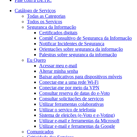
Fale com a DETIC
Catálogo de Serviços
Todas as Categorias
Todos os Serviços
Segurança da Informação
Certificados digitais
Comitê Consultivo de Segurança da Informação
Notificar Incidentes de Segurança
Orientações sobre segurança da informação
Palestras sobre segurança da informação
Eu Quero
Acessar meu e-mail
Alterar minha senha
Baixar aplicativos para dispositivos móveis
Conectar-me a uma rede Wi-Fi
Conectar-me por meio da VPN
Consultar reserva de datas do e-Voto
Consultar solicitações de serviços
Utilizar ferramentas colaborativas
Utilizar o serviço de telefonia
Sistema de eleições (e-Voto e e-Voting)
Utilizar e-mail e ferramentas da Microsoft
Utilizar e-mail e ferramentas da Google
Comunicados