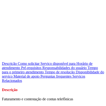
Descrição
Como solicitar
Serviço disponível para
Horário de
atendimento
Pré-requisitos
Responsabilidades do usuário
Tempo
para o primeiro atendimento
Tempo de resolução
Disponibilidade do
serviço
Material de apoio
Perguntas frequentes
Serviços
Relacionados
Descrição
Faturamento e contestação de contas telefônicas