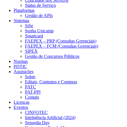
Criticidade dos Serviços
Status de Serviço
Plataformas
Gestão de APIs
Sistemas
SiSe
Senha Unicamp
Smartcard
FAEPEX – PRP (Consultas Gerenciais)
FAEPEX – FCM (Consultas Gerenciais)
SIPEX
Gestão de Concursos Públicos
Normas
PDTIC
Aquisições
Sobre
Editais, Contratos e Compras
PATC
PAT-PPI
Contato
Licenças
Eventos
CINFOTEC
Inteligência Artificial (2024)
Sensedia Day