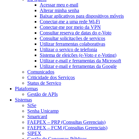
Acessar meu e-mail
Alterar minha senha
Baixar aplicativos para dispositivos móveis
Conectar-me a uma rede Wi-Fi
Conectar-me por meio da VPN
Consultar reserva de datas do e-Voto
Consultar solicitações de serviços
Utilizar ferramentas colaborativas
Utilizar o serviço de telefonia
Sistema de eleições (e-Voto e e-Voting)
Utilizar e-mail e ferramentas da Microsoft
Utilizar e-mail e ferramentas da Google
Comunicados
Criticidade dos Serviços
Status de Serviço
Plataformas
Gestão de APIs
Sistemas
SiSe
Senha Unicamp
Smartcard
FAEPEX – PRP (Consultas Gerenciais)
FAEPEX – FCM (Consultas Gerenciais)
SIPEX
Gestão de Concursos Públicos