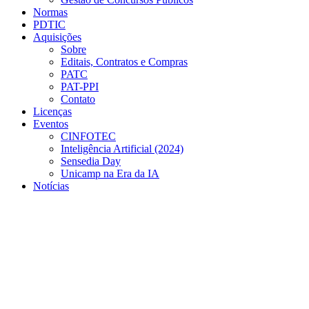
Normas
PDTIC
Aquisições
Sobre
Editais, Contratos e Compras
PATC
PAT-PPI
Contato
Licenças
Eventos
CINFOTEC
Inteligência Artificial (2024)
Sensedia Day
Unicamp na Era da IA
Notícias
Menu