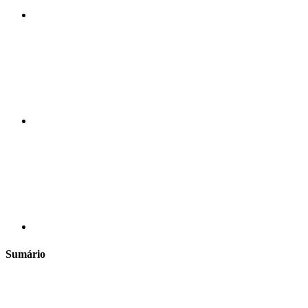
Compartilhar n
Compartilhar p
Sumário