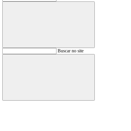
Buscar
Buscar no site
Buscar
Aumentar fonte