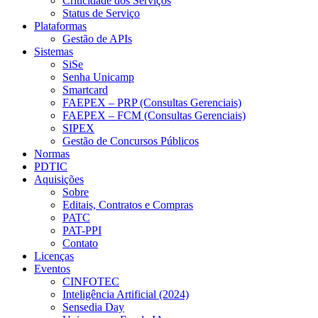
Criticidade dos Serviços
Status de Serviço
Plataformas
Gestão de APIs
Sistemas
SiSe
Senha Unicamp
Smartcard
FAEPEX – PRP (Consultas Gerenciais)
FAEPEX – FCM (Consultas Gerenciais)
SIPEX
Gestão de Concursos Públicos
Normas
PDTIC
Aquisições
Sobre
Editais, Contratos e Compras
PATC
PAT-PPI
Contato
Licenças
Eventos
CINFOTEC
Inteligência Artificial (2024)
Sensedia Day