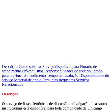
Descrição
Como solicitar
Serviço disponível para
Horário de
atendimento
Pré-requisitos
Responsabilidades do usuário
Tempo
para o primeiro atendimento
Tempo de resolução
Disponibilidade do
serviço
Material de apoio
Perguntas frequentes
Serviços
Relacionados
Descrição
O serviço de listas eletrônicas de discussão e divulgação de assuntos
institucionais está disponível para toda comunidade da Unicamp