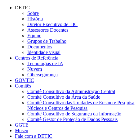
Conteúdo principal
Menu principal
Rodapé
DETIC
Sobre
História
Diretor Executivo de TIC
Assessores Docentes
Equipe
Grupos de Trabalho
Documentos
Identidade visual
Centros de Referência
Tecnologias de IA
Nuvem
Cibersegurança
GOVTIC
Comitês
Comitê Consultivo da Administração Central
Comitê Consultivo da Área da Saúde
Comitê Consultivo das Unidades de Ensino e Pesquisa,
Núcleos e Centros de Pesquisa
Comitê Consultivo de Segurança da Informação
Comitê Gestor de Proteção de Dados Pessoais
GGTE
Museu
Fale com a DETIC