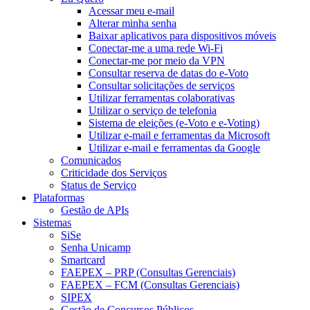
Acessar meu e-mail
Alterar minha senha
Baixar aplicativos para dispositivos móveis
Conectar-me a uma rede Wi-Fi
Conectar-me por meio da VPN
Consultar reserva de datas do e-Voto
Consultar solicitações de serviços
Utilizar ferramentas colaborativas
Utilizar o serviço de telefonia
Sistema de eleições (e-Voto e e-Voting)
Utilizar e-mail e ferramentas da Microsoft
Utilizar e-mail e ferramentas da Google
Comunicados
Criticidade dos Serviços
Status de Serviço
Plataformas
Gestão de APIs
Sistemas
SiSe
Senha Unicamp
Smartcard
FAEPEX – PRP (Consultas Gerenciais)
FAEPEX – FCM (Consultas Gerenciais)
SIPEX
Gestão de Concursos Públicos