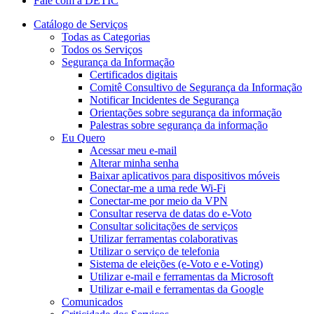
Fale com a DETIC
Catálogo de Serviços
Todas as Categorias
Todos os Serviços
Segurança da Informação
Certificados digitais
Comitê Consultivo de Segurança da Informação
Notificar Incidentes de Segurança
Orientações sobre segurança da informação
Palestras sobre segurança da informação
Eu Quero
Acessar meu e-mail
Alterar minha senha
Baixar aplicativos para dispositivos móveis
Conectar-me a uma rede Wi-Fi
Conectar-me por meio da VPN
Consultar reserva de datas do e-Voto
Consultar solicitações de serviços
Utilizar ferramentas colaborativas
Utilizar o serviço de telefonia
Sistema de eleições (e-Voto e e-Voting)
Utilizar e-mail e ferramentas da Microsoft
Utilizar e-mail e ferramentas da Google
Comunicados