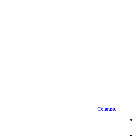
Diminuir fonte
Contraste